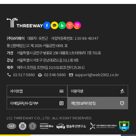
(주)쓰리웨이
대표자 : 유찬근
사업자등록번호 :
130-86-48347
통신판매업신고 : 제 2026-서울금천-0691 호
가산
서울특별시 금천구 벚꽃로 298 대륭포스트타워6차 7층 701호
강남
서울특별시 서초구 강남대로51길 10, 1동 9층
제주
제주시 조천읍 조천9길 10, 501호(조천리 2526-1)
02-517-5860
02-548-5860
support@web2002.co.kr
사이트맵
이용약관
이메일무단수집거부
개인정보처리방침
(C) THREEWAY CO., LTD. ALL RIGHT RESERVED.