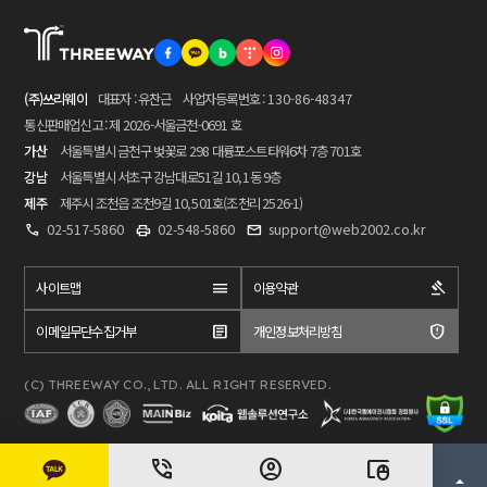
(주)쓰리웨이
대표자 : 유찬근
사업자등록번호 :
130-86-48347
통신판매업신고 : 제 2026-서울금천-0691 호
가산
서울특별시 금천구 벚꽃로 298 대륭포스트타워6차 7층 701호
강남
서울특별시 서초구 강남대로51길 10, 1동 9층
제주
제주시 조천읍 조천9길 10, 501호(조천리 2526-1)
02-517-5860
02-548-5860
support@web2002.co.kr
사이트맵
이용약관
이메일무단수집거부
개인정보처리방침
(C) THREEWAY CO., LTD. ALL RIGHT RESERVED.