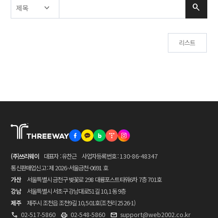
리스트
(주)쓰리웨이
대표자 : 유찬근
사업자등록번호 :
130-86-48347
통신판매업신고 : 제 2026-서울금천-0691 호
가산
서울특별시 금천구 벚꽃로 298 대륭포스트타워6차 7층 701호
강남
서울특별시 서초구 강남대로51길 10, 1동 9층
제주
제주시 조천읍 조천9길 10, 501호(조천리 2526-1)
02-517-5860
02-548-5860
support@web2002.co.kr