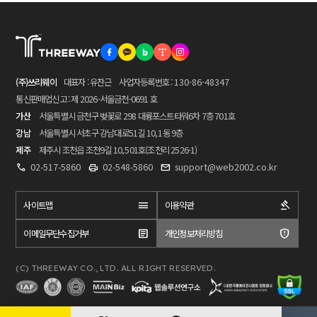
(주)쓰리웨이
대표자 : 유찬근
사업자등록번호 :
130-86-48347
통신판매업신고 : 제 2026-서울금천-0691 호
가산
서울특별시 금천구 벚꽃로 298 대륭포스트타워6차 7층 701호
강남
서울특별시 서초구 강남대로51길 10, 1동 9층
제주
제주시 조천읍 조천9길 10, 501호(조천리 2526-1)
02-517-5860
02-548-5860
support@web2002.co.kr
사이트맵
이용약관
이메일무단수집거부
개인정보처리방침
(C) THREEWAY CO., LTD. ALL RIGHT RESERVED.