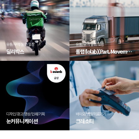
유통/무역/물류/포장
유통/무역/물류/포장
딜리박스
롤랩(lolab)(Part.Movement K)
디자인/광고/영상/인쇄/기획
바이오/병원/의료기기
눈커뮤니케이션
크레소티