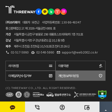
(주)쓰리웨이
대표자 : 유찬근
사업자등록번호 :
130-86-48347
통신판매업신고 : 제 2026-서울금천-0691 호
가산
서울특별시 금천구 벚꽃로 298 대륭포스트타워6차 7층 701호
강남
서울특별시 서초구 강남대로51길 10, 1동 9층
제주
제주시 조천읍 조천9길 10, 501호(조천리 2526-1)
02-517-5860
02-548-5860
support@web2002.co.kr
사이트맵
이용약관
이메일무단수집거부
개인정보처리방침
(C) THREEWAY CO., LTD. ALL RIGHT RESERVED.