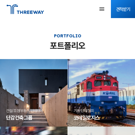
견적받기
PORTFOLIO
포트폴리오
건설/조경/부동산/인테리어
기관/단체/협회
단감건축그룹
코레일로지스