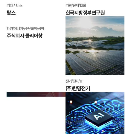
기타 서비스
기관/단체/협회
탐스
한국지방정부연구원
환경/에너지/금속/화학/공학
전기/전자/IT
주식회사 클리어창
(주)한명전기