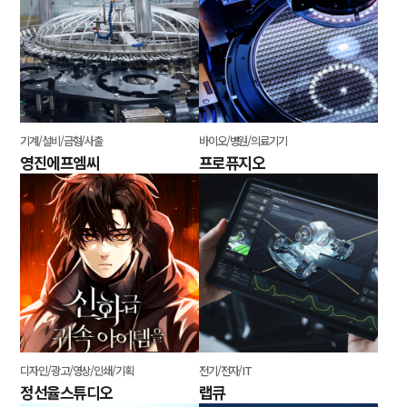
기계/설비/금형/사출
바이오/병원/의료기기
영진에프엠씨
프로퓨지오
디자인/광고/영상/인쇄/기획
전기/전자/IT
정선율스튜디오
랩큐