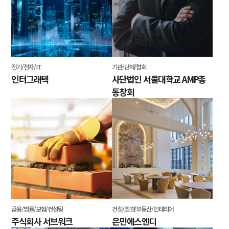
전기/전자/IT
기관/단체/협회
인터그래텍
사단법인 서울대학교 AMP총
동창회
금융/법률/보험/컨설팅
건설/조경/부동산/인테리어
주식회사 서브워크
은민에스엔디