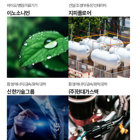
바이오/병원/의료기기
건설/조경/부동산/인테리어
이노소니언
지피플로어
환경/에너지/금속/화학/공학
환경/에너지/금속/화학/공학
신한기술그룹
(주)현대가스텍