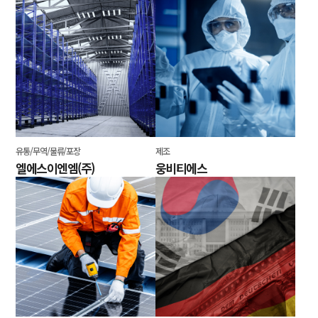
유통/무역/물류/포장
제조
엘에스이엔엠(주)
웅비티에스