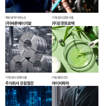
채용/용역/아웃소싱
기계/설비/금형/사출
(주)바른에이치알
(주)유한프로텍
기계/설비/금형/사출
미용/웰빙/건강
주식회사 유림철강
아이비파마