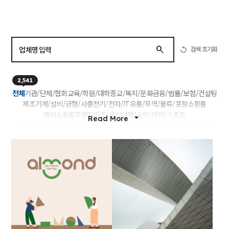
검색 초기화
2,541
전체
기관/단체/협회
교육/학원/대학
종교/복지/문화
금융/법률/보험/컨설팅
제조
기계/설비/금형/사출
전기/전자/IT
유통/무역/물류/포장
쇼핑몰
해외쇼핑몰
프랜차이즈/음식
여행/숙박/레저/스포츠
Read More
건설/조경/부동산/인테리어
가구/목재/건설자재
방송/언론/도서/출판
바이오/병원/의료기기
웨딩/스튜디오
식품/농업/수산업/축산업
디자인/광고/영상/인쇄/기획
축제/행사/공연/대회
채용/용역/아웃소싱
환경/에너지/금속/화학/공학
음악/영상/컨텐츠/멀티미디어
자동차 제조/중개/매매/렌트
의류/섬유
미용/웰빙/건강
포장이사/기업이사/에어컨이전
모임/SNS
기타 서비스
공유오피스
커뮤니티