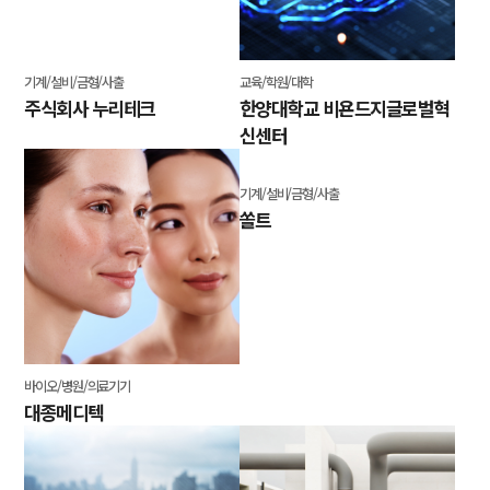
기계/설비/금형/사출
교육/학원/대학
주식회사 누리테크
한양대학교 비욘드지글로벌혁
신센터
바이오/병원/의료기기
기계/설비/금형/사출
대종메디텍
쏠트