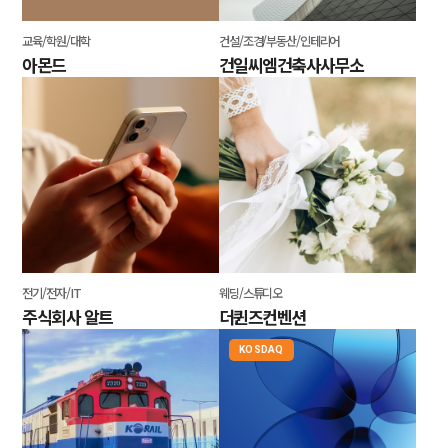
교육/학원/대학
건설/조경/부동산/인테리어
아몬드
건일씨엠건축사사무소
전기/전자/IT
웨딩/스튜디오
주식회사 알트
더퀸즈컨벤션
KOSDAQ