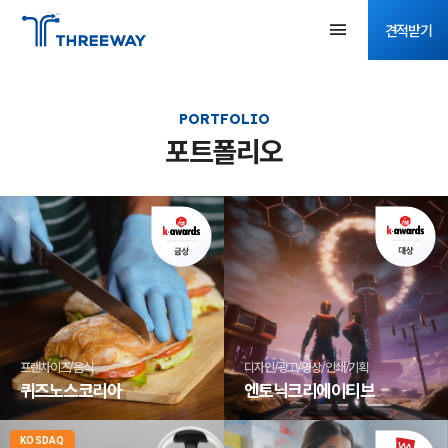
견적받기
PORTFOLIO
포트폴리오
프랜차이즈/음식
디자인/광고/영상/인쇄/기획
퀴즈노스코리아
엔토닉크리에이티브
KOSDAQ