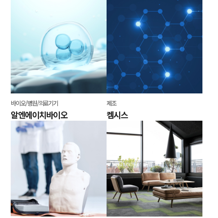
바이오/병원/의료기기
제조
알엔에이치바이오
켐시스