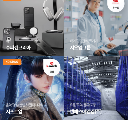
제조
바이오/병원/의료기기
슈피겐코리아
지오영그룹
KOSDAQ
음악/영상/컨텐츠/멀티미디어
유통/무역/물류/포장
시프트업
엘에스이엔엠(주)