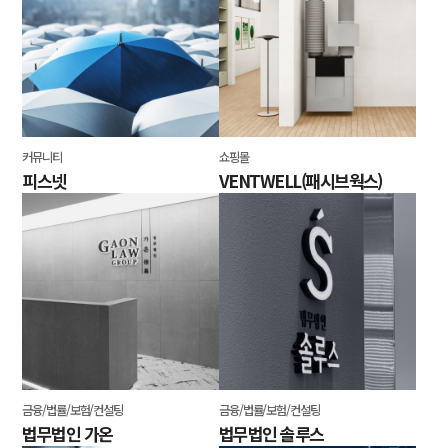
커뮤니티
쇼핑몰
피스넷
VENTWELL(패시브웍스)
금융/법률/보험/컨설팅
금융/법률/보험/컨설팅
법무법인 가온
법무법인 솔루스