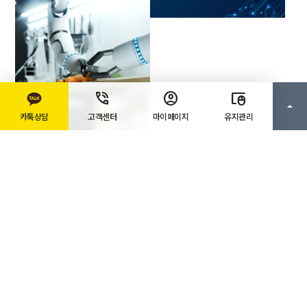
카톡상담
고객센터
마이페이지
유지관리
기계/설비/금형/사출
교육/학원/대학
무인존
서울과학기술대학교 반도체소
부장혁신융합대학사업단