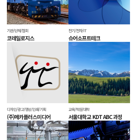
기관/단체/협회
전기/전자/IT
코레일로지스
슈어소프트테크
디자인/광고/영상/인쇄/기획
교육/학원/대학
(주)메카플러스미디어
서울대학교 KDT ABC 과정