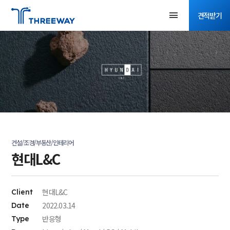
견적받기
건설/조경/부동산/인테리어
현대L&C
현대L&C
Client
2022.03.14
Date
반응형
Type