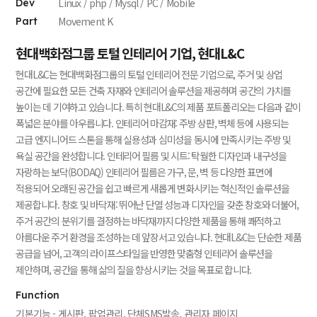
Linux / php / Mysql / PC / Mobile
Dev
Movement K
Part
현대백화점그룹 토털 인테리어 기업, 현대L&C
현대L&C는 현대백화점그룹의 토털 인테리어 전문 기업으로, 주거 및 상업
공간에 필요한 모든 건축 자재와 인테리어 솔루션을 제공하며 공간의 가치를
높이는 데 기여하고 있습니다.
특히 현대L&C의 제품 포트폴리오는 다음과 같이
폭넓은 분야를 아우릅니다.
인테리어 마감재: 주방 상판, 벽체 등에 사용되는
고급 엔지니어드 스톤을 통해 실용성과 심미성을 동시에 만족시키는 주방 및
욕실 공간을 완성합니다.
인테리어 필름 및 시트: 탁월한 디자인과 내구성을
자랑하는 보닥(BODAQ) 인테리어 필름은 가구, 문, 벽 등 다양한 표면에
적용되어 오래된 공간을 쉽고 빠르게 새롭게 변화시키는 혁신적인 솔루션을
제공합니다.
창호 및 바닥재: 뛰어난 단열 성능과 디자인을 갖춘 창호와 더불어,
주거 공간의 분위기를 결정하는 바닥재까지 다양한 제품을 통해 쾌적하고
아름다운 주거 환경을 조성하는 데 앞장서고 있습니다.
현대L&C는 단순한 제품
공급을 넘어, 고객의 라이프스타일을 반영한 맞춤형 인테리어 솔루션을
제안하며, 공간을 통해 삶의 질을 향상시키는 것을 목표로 합니다.
Function
기본기능 - 게시판, 팝업관리, 단체SMS발송, 관리자 페이지