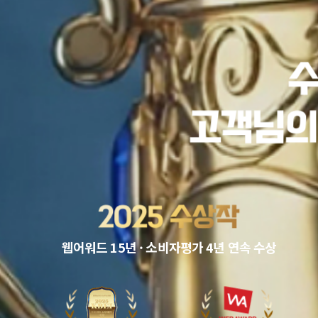
106 고객사가 말하는 신뢰
웹어워드 15년 · 소비자평가 4년 연속 수상
4.71
치유미가정의학과의원