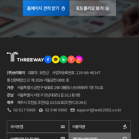
홈페이지 견적 받기
포트폴리오 보기
(주)쓰리웨이
대표자 : 유찬근
사업자등록번호 :
130-86-48347
통신판매업신고 : 제 2026-서울금천-0691 호
가산
서울특별시 금천구 벚꽃로 298 대륭포스트타워6차 7층 701호
강남
서울특별시 서초구 강남대로51길 10, 1동 9층
제주
제주시 조천읍 조천9길 10, 501호(조천리 2526-1)
02-517-5860
02-548-5860
support@web2002.co.kr
사이트맵
이용약관